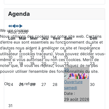
A
M
A
M
Agenda
n
o
n
o
n
i
n
i
é
s
é
s
We use cookies
Août 2026
e
p
e
s
Nous utilisons des cookies sur notre site web. Certains
p
Lun
r
s
Mar
u
Mer
Jeu
Ven
Sam
Dim
d’entre eux sont essentiels au fonctionnement du site et
r
é
u
i
1
2
d’autres nous aident à améliorer ce site et l’expérience
é
c
i
v
3
4
5
6
7
8
9
utilisateur (cookies traceurs). Vous pouvez décider vous-
c
é
v
a
10
11
12
13
14
15
16
même si vous autorisez ou non ces cookies. Merci de
é
d
a
n
17
18
19
20
21
22
23
noter que, si vous les rejetez, vous risquez de ne pas
d
e
n
t
29
pouvoir utiliser l’ensemble des fonctionnalités du site.
e
n
t
n
t
e
Ouverture
Ok
Je refuse
24
25
26
27
28
30
t
samedi
e
Date :
29 août 2026
31