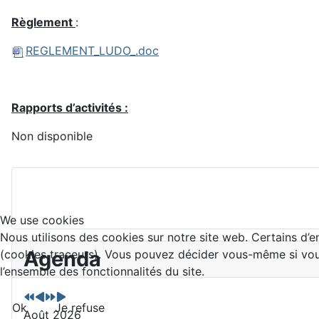
Règlement
:
REGLEMENT_LUDO_.doc
Rapports d’activités :
Non disponible
We use cookies
Nous utilisons des cookies sur notre site web. Certains d’en
A
M
A
M
Agenda
(cookies traceurs). Vous pouvez décider vous-même si vous 
n
o
n
o
l’ensemble des fonctionnalités du site.
n
i
n
i
é
s
é
s
Ok
Je refuse
e
p
e
s
Août 2026