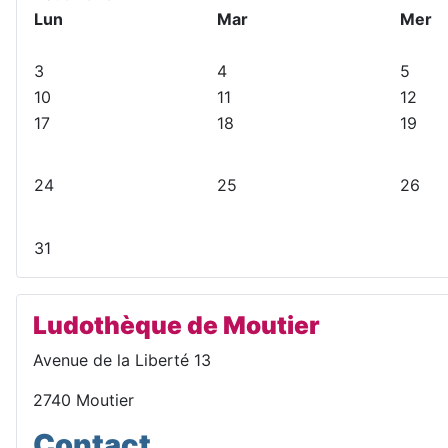
p
r
s
u
Lun
Mar
Mer
r
é
u
i
é
c
i
v
3
4
5
c
é
v
a
10
11
12
é
d
a
n
17
18
19
d
e
n
t
e
n
t
n
t
e
24
25
26
t
e
31
Ludothèque de Moutier
Avenue de la Liberté 13
2740 Moutier
Contact